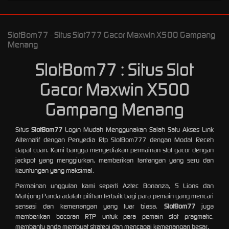
SlotBom77 - Situs Slot777 Gacor Maxwin X500 Gampang
Menang
SlotBom77 : Situs Slot
Gacor Maxwin X500
Gampang Menang
Situs
SlotBom77
Login Mudah Menggunakan Salah Satu Akses Link
Alternatif dengan Penyedia Rtp SlotBom777 dengan Modal Receh
dapat cuan.
Kami bangga menyediakan permainan slot gacor dengan
jackpot yang menggiurkan, memberikan tantangan yang seru dan
keuntungan yang maksimal.
Permainan unggulan kami seperti Aztec Bonanza, 5 Lions dan
Mahjong Panda adalah pilihan terbaik bagi para pemain yang mencari
sensasi dan kemenangan yang luar biasa.
SlotBom77
juga
memberikan bocoran RTP untuk para pemain slot pragmatic,
membantu anda membuat strategi dan mencapai kemenangan besar.