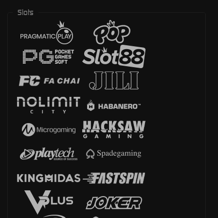
Slots