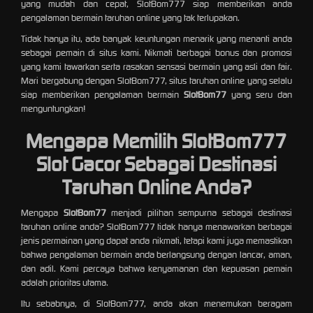
yang mudah dan cepat, SlotBom777 siap memberikan anda
pengalaman bermain taruhan online yang tak terlupakan.
Tidak hanya itu, ada banyak keuntungan menarik yang menanti anda
sebagai pemain di situs kami. Nikmati berbagai bonus dan promosi
yang kami tawarkan serta rasakan sensasi bermain yang asli dan fair.
Mari bergabung dengan SlotBom777, situs taruhan online yang selalu
siap memberikan pengalaman bermain
SlotBom77
yang seru dan
menguntungkan!
Mengapa Memilih SlotBom777
Slot Gacor Sebagai Destinasi
Taruhan Online Anda?
Mengapa
SlotBom77
menjadi pilihan sempurna sebagai destinasi
taruhan online anda? SlotBom777 tidak hanya menawarkan berbagai
jenis permainan yang dapat anda nikmati, tetapi kami juga memastikan
bahwa pengalaman bermain anda berlangsung dengan lancar, aman,
dan adil. Kami percaya bahwa kenyamanan dan kepuasan pemain
adalah prioritas utama.
Itu sebabnya, di SlotBom777, anda akan menemukan beragam