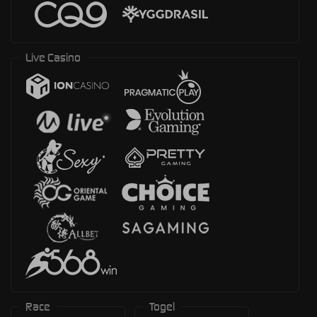
Live Casino
Race
Togel