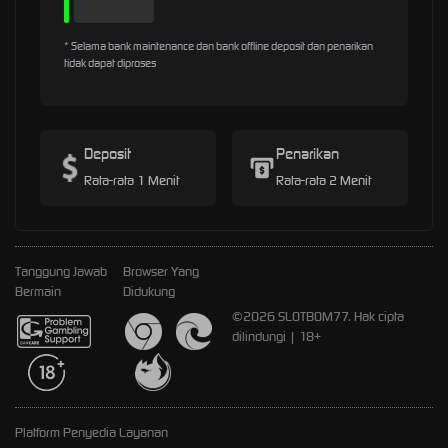
* Selama bank maintenance dan bank offline deposit dan penarikan
tidak dapat diproses
Deposit
Penarikan
Rata-rata 1 Menit
Rata-rata 2 Menit
Tanggung Jawab
Browser Yang
Bermain
Didukung
©2026 SLOTBOM77. Hak cipta
dilindungi | 18+
Platform Penyedia Layanan