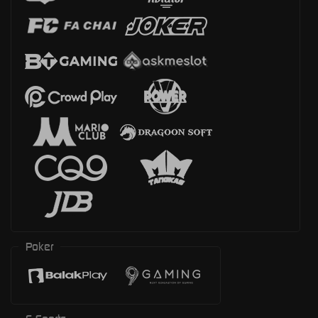
Poker